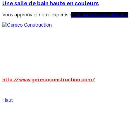
Une salle de bain haute en couleurs
Vous approuvez notre expertise
Demander une soumission
4640, boulevard Wilfrid-Hamel, bureau 205
Québec (Québec) G1P 2J9
T. 418.872.0202 F. 418.872.7979
RBQ: 5594-6172
info@gereco.ca
http://www.gerecoconstruction.com/
© Gereco Construction, 2017
Haut